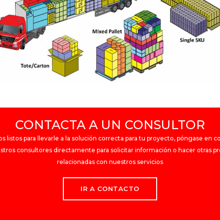
CONTACTA A UN CONSULTOR
 listos para llevarle a la solución correcta para tu proyecto, póngase en 
stros consultores directamente para solicitar información o hacer otras p
relacionadas con nuestros servicios
IR A CONTACTO