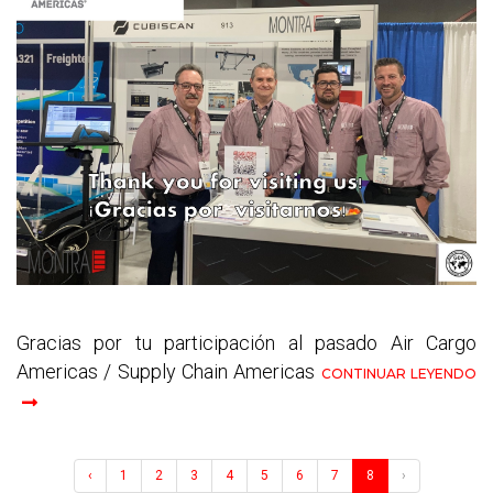
Gracias por tu participación al pasado Air Cargo
Americas / Supply Chain Americas
CONTINUAR LEYENDO
‹
1
2
3
4
5
6
7
8
›